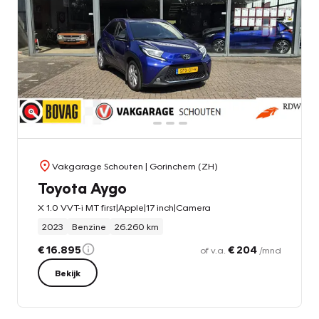
Vakgarage Schouten
| Gorinchem (ZH)
Toyota Aygo
X 1.0 VVT-i MT first|Apple|17 inch|Camera
2023
Benzine
26.260 km
€ 16.895
€ 204
of v.a.
/mnd
Bekijk