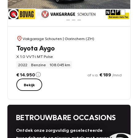
Vakgarage Schouten
| Gorinchem (ZH)
Toyota Aygo
X 1.0 VVT-i MT Pulse
2022
Benzine
108.045 km
€ 14.950
€ 189
of v.a.
/mnd
Bekijk
BETROUWBARE OCCASIONS
Ontdek onze zorgvuldig geselecteerde
tweedehands en nieuwe auto's met garantie en