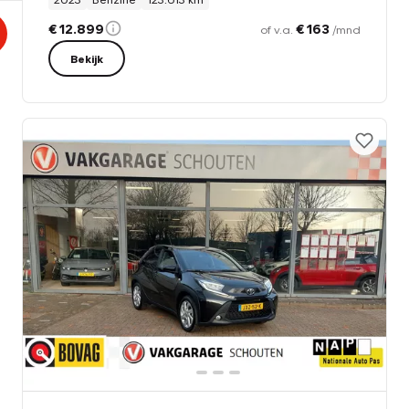
€ 12.899
€ 163
of v.a.
/mnd
Bekijk