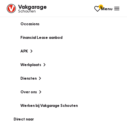
Vakgarage
0
Menu
Schouten
Occasions
Financial Lease aanbod
APK
Werkplaats
Diensten
Over ons
Werken bij Vakgarage Schouten
Direct naar