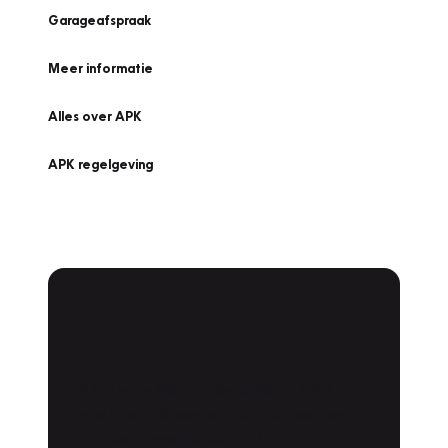
Garageafspraak
Meer informatie
Alles over APK
APK regelgeving
APK Keuring bij
Vakgarage!
Is het weer tijd voor de jaarlijkse APK? Ga
snel naar Vakgarage bij u in de buurt, en ga
zonder zorgen de weg op!