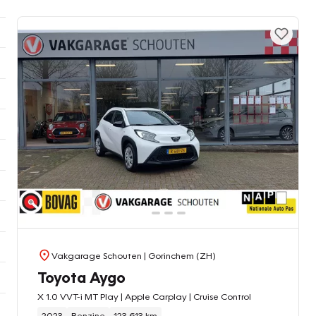
Vakgarage Schouten
| Gorinchem (ZH)
Toyota Aygo
X 1.0 VVT-i MT Play | Apple Carplay | Cruise Control
2023
Benzine
123.613 km