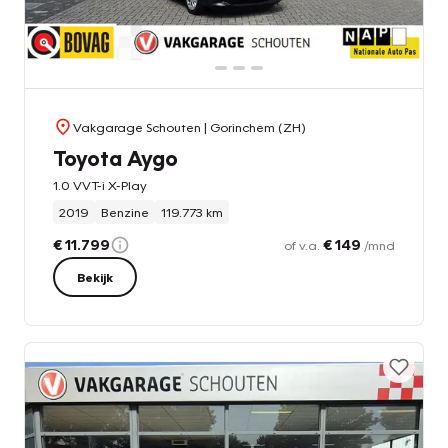
Vakgarage Schouten
| Gorinchem (ZH)
Toyota Aygo
1.0 VVT-i X-Play
2019
Benzine
119.773 km
€ 11.799
€ 149
of v.a.
/mnd
Bekijk