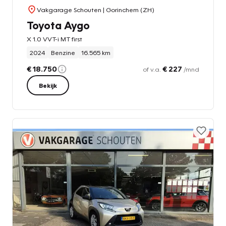
Vakgarage Schouten
| Gorinchem (ZH)
Toyota Aygo
X 1.0 VVT-i MT first
2024
Benzine
16.565 km
€ 18.750
€ 227
of v.a.
/mnd
Bekijk