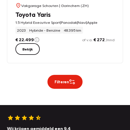
Vakgarage Schouten
| Gorinchem (ZH)
Toyota Yaris
1.5 Hybrid Executive Sport|Panodak|Navi|Apple
2023
Hybride - Benzine
48.395 km
€ 22.499
€ 272
of v.a.
/mnd
Bekijk
Filteren
Wij krijgen gemiddeld een 9.4