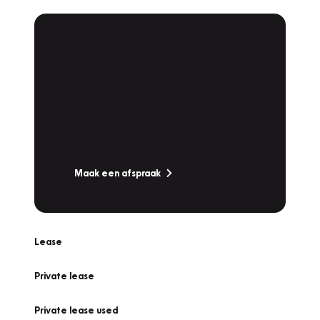
Plan een
Werkplaatsafspraak
Is uw auto toe aan Onderhoud,
Bandenwissel of een Vakantiecheck? Plan
online een afspraak!
Maak een afspraak
Lease
Private lease
Private lease used