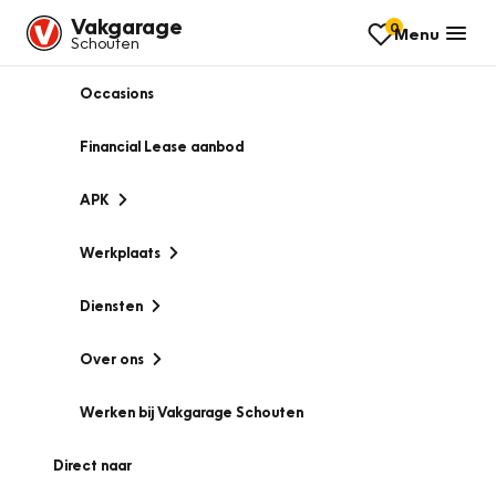
Vakgarage
0
Menu
Schouten
Occasions
Financial Lease aanbod
APK
Werkplaats
Diensten
Over ons
Werken bij Vakgarage Schouten
Direct naar