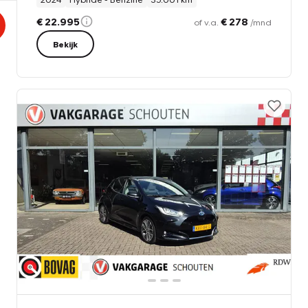
€ 22.995
€ 278
of v.a.
/mnd
Bekijk