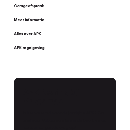
Garageafspraak
Meer informatie
Alles over APK
APK regelgeving
APK Keuring bij
Vakgarage!
Is het weer tijd voor de jaarlijkse APK? Ga
snel naar Vakgarage bij u in de buurt, en ga
zonder zorgen de weg op!