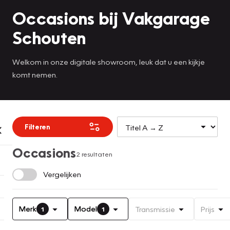
Occasions bij Vakgarage
Schouten
Welkom in onze digitale showroom, leuk dat u een kijkje
komt nemen.
Filteren
Occasions
2 resultaten
Vergelijken
Merk
Model
Transmissie
Prijs
1
1